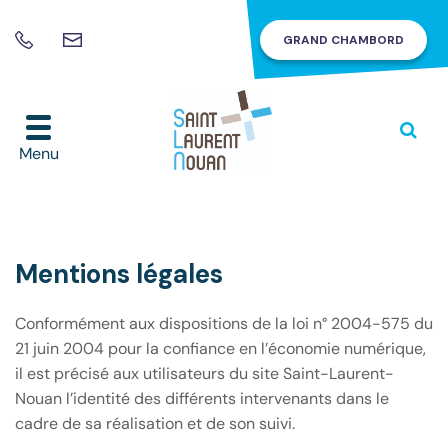
Gestion des traceurs
GRAND CHAMBORD
Nous
02
contacter
54
81
45
Alle
à
60
Menu
la
rec
Mentions légales
Conformément aux dispositions de la loi n° 2004-575 du
21 juin 2004 pour la confiance en l’économie numérique,
il est précisé aux utilisateurs du site Saint-Laurent-
Nouan l’identité des différents intervenants dans le
cadre de sa réalisation et de son suivi.